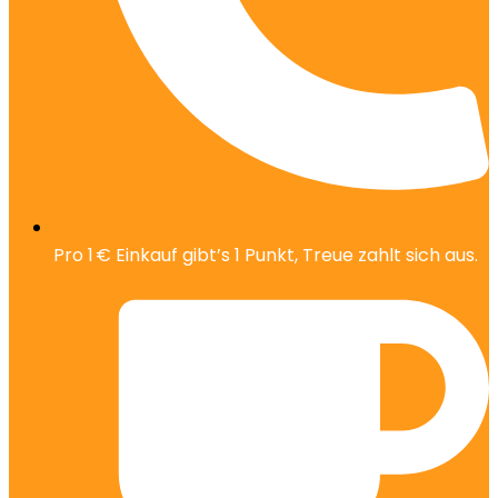
Pro 1 € Einkauf gibt’s 1 Punkt, Treue zahlt sich aus.