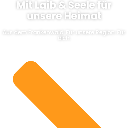
Mit Laib & Seele für
unsere Heimat
Aus dem Frankenwald. Für unsere Region. Für
dich.