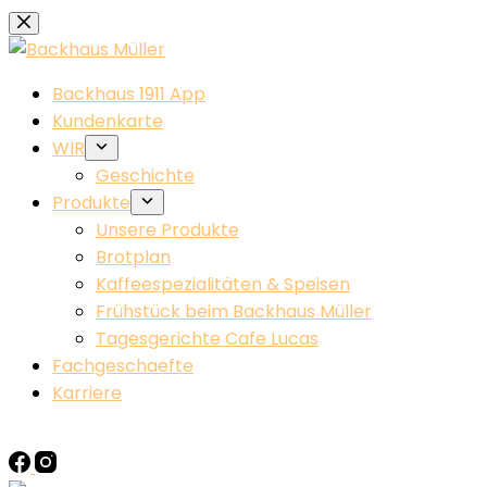
Zum
Inhalt
springen
Backhaus 1911 App
Kundenkarte
WIR
Geschichte
Produkte
Unsere Produkte
Brotplan
Kaffeespezialitäten & Speisen
Frühstück beim Backhaus Müller​
Tagesgerichte Cafe Lucas
Fachgeschaefte
Karriere
KONTAKT