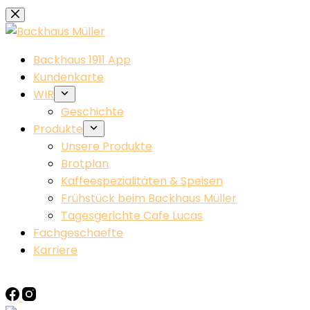
Zum
Inhalt
springen
Backhaus 1911 App
Kundenkarte
WIR
Geschichte
Produkte
Unsere Produkte
Brotplan
Kaffeespezialitäten & Speisen
Frühstück beim Backhaus Müller​
Tagesgerichte Cafe Lucas
Fachgeschaefte
Karriere
KONTAKT