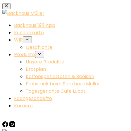
Zum
Inhalt
springen
Backhaus 1911 App
Kundenkarte
WIR
Geschichte
Produkte
Unsere Produkte
Brotplan
Kaffeespezialitäten & Speisen
Frühstück beim Backhaus Müller​
Tagesgerichte Cafe Lucas
Fachgeschaefte
Karriere
KONTAKT