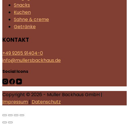
Snacks
Kuchen
Sahne & creme
Getränke
KONTAKT
+49 9265 91404-0
info@mullersbackhaus.de
Social Icons
Copyright © 2026 - Müller Backhaus GmbH |
Impressum
|
Datenschutz