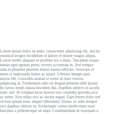
Lorem ipsum dolor sit amet, consectetur adipiscing elit, sed do
eiusmod tempor incididunt ut labore et dolore magna aliqua.
Lorem mollis aliquam ut porttitor leo a diam. Tincidunt ornare
massa eget egestas purus viverra accumsan in. Sed tempus
urna et pharetra pharetra massa massa ultricies. Senectus et
netus et malesuada fames ac turpis. Ultricies integer quis
auctor elit. Convallis aenean et tortor at risus viverra
adipiscing at. Fermentum odio eu feugiat pretium nibh ipsum.
In cursus turpis massa tincidunt dui. Dapibus ultrices in iaculis
nunc sed. Id volutpat lacus laoreet non curabitur gravida arcu
ac tortor. Non tellus orci ac auctor augue. Eget lorem dolor sed
viverra ipsum nunc aliquet bibendum. Donec ac odio tempor
orci dapibus ultrices in. Scelerisque varius morbi enim nunc
faucibus a pellentesque sit amet. Condimentum id venenatis a