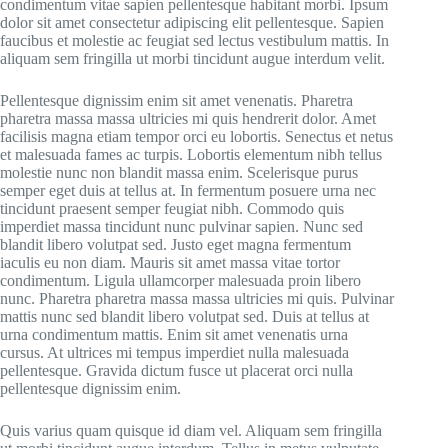
condimentum vitae sapien pellentesque habitant morbi. Ipsum
dolor sit amet consectetur adipiscing elit pellentesque. Sapien
faucibus et molestie ac feugiat sed lectus vestibulum mattis. In
aliquam sem fringilla ut morbi tincidunt augue interdum velit.
Pellentesque dignissim enim sit amet venenatis. Pharetra
pharetra massa massa ultricies mi quis hendrerit dolor. Amet
facilisis magna etiam tempor orci eu lobortis. Senectus et netus
et malesuada fames ac turpis. Lobortis elementum nibh tellus
molestie nunc non blandit massa enim. Scelerisque purus
semper eget duis at tellus at. In fermentum posuere urna nec
tincidunt praesent semper feugiat nibh. Commodo quis
imperdiet massa tincidunt nunc pulvinar sapien. Nunc sed
blandit libero volutpat sed. Justo eget magna fermentum
iaculis eu non diam. Mauris sit amet massa vitae tortor
condimentum. Ligula ullamcorper malesuada proin libero
nunc. Pharetra pharetra massa massa ultricies mi quis. Pulvinar
mattis nunc sed blandit libero volutpat sed. Duis at tellus at
urna condimentum mattis. Enim sit amet venenatis urna
cursus. At ultrices mi tempus imperdiet nulla malesuada
pellentesque. Gravida dictum fusce ut placerat orci nulla
pellentesque dignissim enim.
Quis varius quam quisque id diam vel. Aliquam sem fringilla