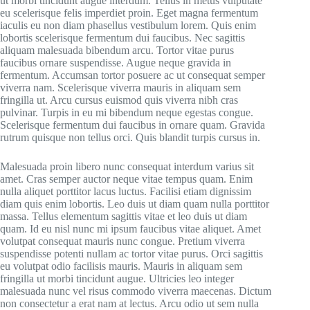
ut morbi tincidunt augue interdum. Tellus in metus vulputate
eu scelerisque felis imperdiet proin. Eget magna fermentum
iaculis eu non diam phasellus vestibulum lorem. Quis enim
lobortis scelerisque fermentum dui faucibus. Nec sagittis
aliquam malesuada bibendum arcu. Tortor vitae purus
faucibus ornare suspendisse. Augue neque gravida in
fermentum. Accumsan tortor posuere ac ut consequat semper
viverra nam. Scelerisque viverra mauris in aliquam sem
fringilla ut. Arcu cursus euismod quis viverra nibh cras
pulvinar. Turpis in eu mi bibendum neque egestas congue.
Scelerisque fermentum dui faucibus in ornare quam. Gravida
rutrum quisque non tellus orci. Quis blandit turpis cursus in.
Malesuada proin libero nunc consequat interdum varius sit
amet. Cras semper auctor neque vitae tempus quam. Enim
nulla aliquet porttitor lacus luctus. Facilisi etiam dignissim
diam quis enim lobortis. Leo duis ut diam quam nulla porttitor
massa. Tellus elementum sagittis vitae et leo duis ut diam
quam. Id eu nisl nunc mi ipsum faucibus vitae aliquet. Amet
volutpat consequat mauris nunc congue. Pretium viverra
suspendisse potenti nullam ac tortor vitae purus. Orci sagittis
eu volutpat odio facilisis mauris. Mauris in aliquam sem
fringilla ut morbi tincidunt augue. Ultricies leo integer
malesuada nunc vel risus commodo viverra maecenas. Dictum
non consectetur a erat nam at lectus. Arcu odio ut sem nulla