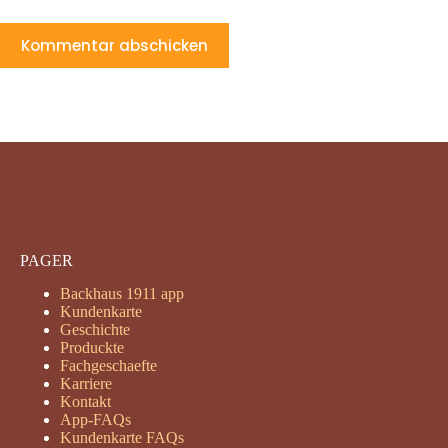
Kommentar abschicken
PAGER
Backhaus 1911 app
Kundenkarte
Geschichte
Produckte
Fachgeschaefte
Karriere
Kontakt
App-FAQs
Kundenkarte FAQs