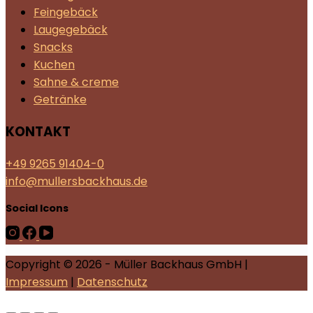
Feingebäck
Laugegebäck
Snacks
Kuchen
Sahne & creme
Getränke
KONTAKT
+49 9265 91404-0
info@mullersbackhaus.de
Social Icons
Copyright © 2026 - Müller Backhaus GmbH |
Impressum
|
Datenschutz