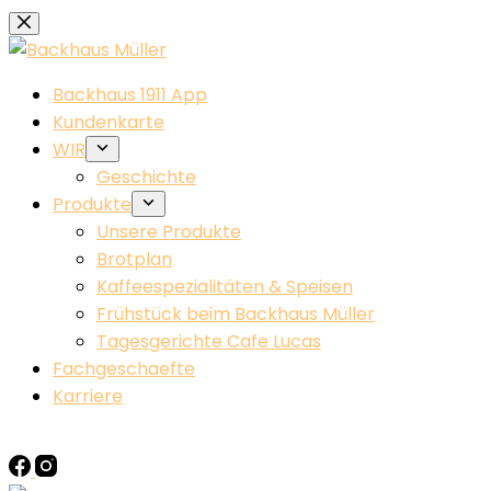
Zum
Inhalt
springen
Backhaus 1911 App
Kundenkarte
WIR
Geschichte
Produkte
Unsere Produkte
Brotplan
Kaffeespezialitäten & Speisen
Frühstück beim Backhaus Müller​
Tagesgerichte Cafe Lucas
Fachgeschaefte
Karriere
KONTAKT