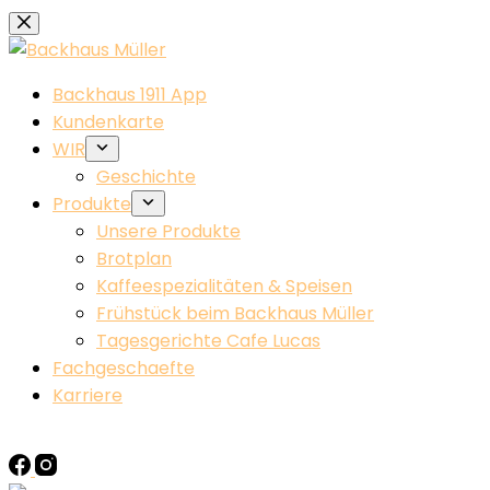
Zum
Inhalt
springen
Backhaus 1911 App
Kundenkarte
WIR
Geschichte
Produkte
Unsere Produkte
Brotplan
Kaffeespezialitäten & Speisen
Frühstück beim Backhaus Müller​
Tagesgerichte Cafe Lucas
Fachgeschaefte
Karriere
KONTAKT